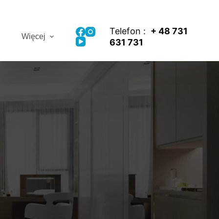
Telefon :
+ 48
731
Więcej
631 731