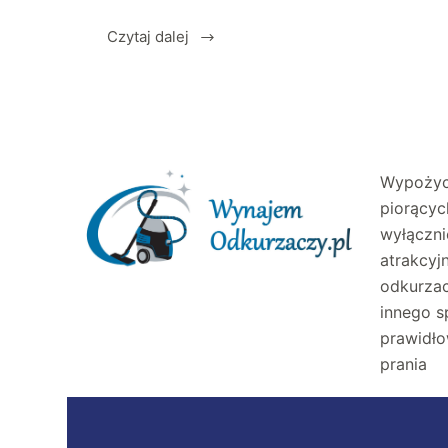
Czytaj dalej
Wypożyc
piorącyc
wyłączni
atrakcy
odkurzac
innego s
prawidło
prania