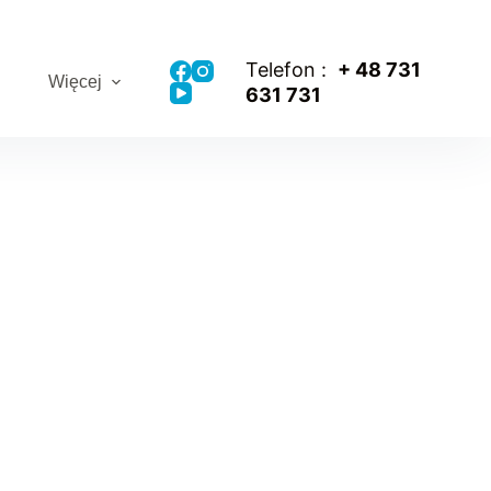
Telefon :
+ 48
731
Więcej
631 731