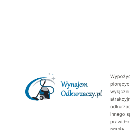
Wypożyc
piorącyc
wyłączni
atrakcy
odkurzac
innego s
prawidło
prania